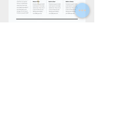
AY/CK
Soy un párrafo. Haga clic aquí
para agregar su propio texto y
editarme. Es fácil. Simplemente
haga clic en "Editar texto" o haga
doble clic en mí para agregar su
propio contenido y realizar
cambios en la fuente. Soy un gran
lugar para usted para contar una
historia y que tus usuarios sepan
un poco más de ti.