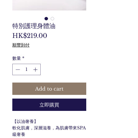
特別護理身體油
價
HK$219.00
格
順豐到付
數量
*
Add to cart
立即購買
【以油奢養】
軟化肌膚，深層滋養，為肌膚帶來SPA
級奢養