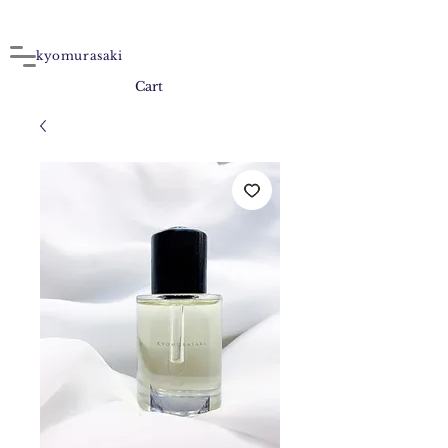
kyomurasaki
Cart