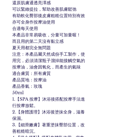
還原肌膚通透亮澤感
可以緊緻提拉，幫助改善肌膚鬆弛
有助軟化臀部後皮膚粗糙位置特別有效
亦可全身作按摩油使用
合適每天使用
本產品非常易吸收，分量可加量喔！
而且用的第二天沒有黏立感
夏天用都完全無問題
注意：本產品屬天然成份手工製作，使
用完，必須清潔瓶子溜掉能接觸空氣的
按摩油，油會因氧化，而產生的氣味
適合膚質：所有膚質
產品質地：按摩油
產品香氣：玫瑰
50ml
1.【SPA 按摩】沐浴後搭配按摩手法進
行按摩放鬆。
2.【身體護理】沐浴後塗抹全身，滋養
保濕。
3.【細滑嫩膚】著重塗抹臀部位置，改
善粗糙暗沉。