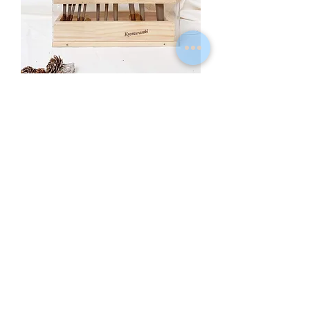
ที่เก็บแปรงแต่งหน้าไม้31
ราคา
HK$320.00
順豐到付
ติดต่อ
คำถามที่พบบ่อย
การจัดส่งสินค้าและการคืนสินค้า
นโยบายร้าน
อีเมล:
Kyomurasaki.hk@gmail.com
อินสตา
แกรม:
Kyomurasaki_official