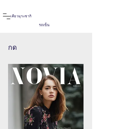
เคียวมุระซากิ
รถเข็น
กด