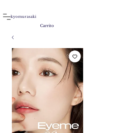
kyomurasaki
Carrito