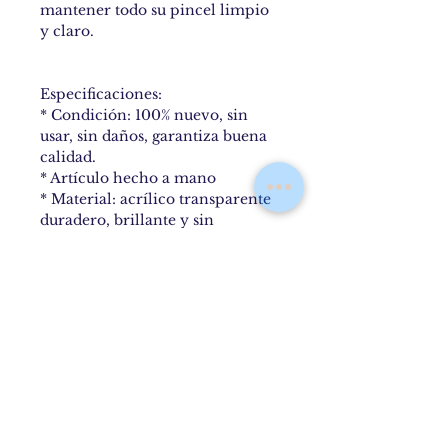
mantener todo su pincel limpio
y claro.
Especificaciones:
* Condición: 100% nuevo, sin
usar, sin daños, garantiza buena
calidad.
* Artículo hecho a mano
* Material: acrílico transparente
duradero, brillante y sin
amarillo, madera natural.
* Dimensiones: Largo 25.5cm x
Ancho 8.7cm x Alto 24.7cm
* Caja/Peso de envío:
Product Info
寸法: 高さ 247mm / 長さ 255mm /
Return & Refund Policy
幅 87mm
尺寸：高247mm /長255mm/闊